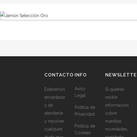
CONTACTO
INFO
NEWSLETTE
Aviso
Estaremos
Si quieres
Legal
encantado
recibir
s de
información
Política de
atenderle
sobre
Privacidad
y resolver
nuestras
Política de
cualquier
novedades,
Cookies