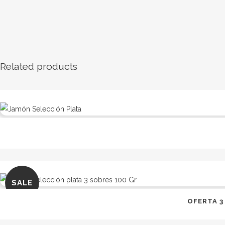
Related products
SALE
OFERTA 3