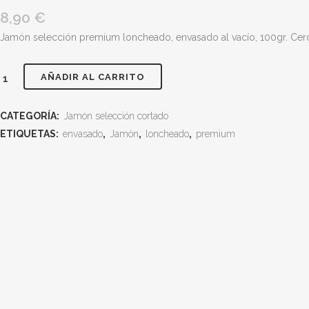
8,90
€
Jamón selección premium loncheado, envasado al vacío, 100gr. Cerdo 
AÑADIR AL CARRITO
Jamón
Selección
CATEGORÍA:
Jamón selección cortado
Premium
ETIQUETAS:
envasado
,
Jamón
,
loncheado
,
premium
Loncheado
100Gr.
cantidad