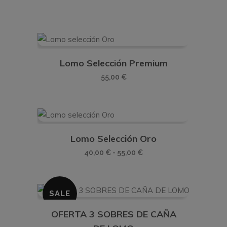
Lomo Selección Premium
55,00
€
Lomo Selección Oro
Rango
40,00
€
-
55,00
€
de
precios:
desde
SALE
40,00 €
OFERTA 3 SOBRES DE CAÑA
hasta