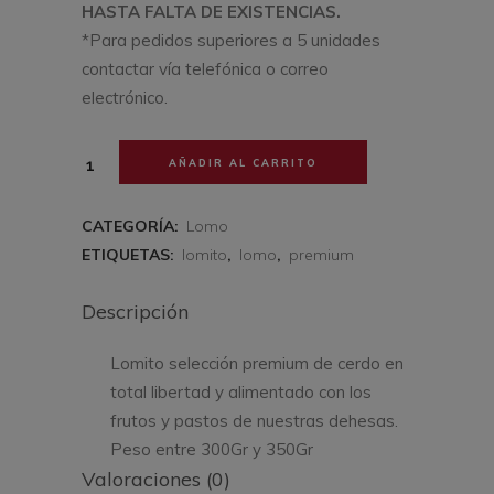
HASTA FALTA DE EXISTENCIAS.
*Para pedidos superiores a 5 unidades
contactar vía telefónica o correo
electrónico.
Lomito
AÑADIR AL CARRITO
Selección
CATEGORÍA:
Lomo
Premium
ETIQUETAS:
lomito
,
lomo
,
premium
300gr
Descripción
-
Lomito selección premium de cerdo en
350gr
total libertad y alimentado con los
cantidad
frutos y pastos de nuestras dehesas.
Peso entre 300Gr y 350Gr
Valoraciones (0)