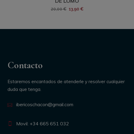
DE LOMO
55,00 €
El
El
20,00
€
13,90
€
precio
precio
original
actual
era:
es:
20,00 €.
13,90 €.
Contacto
Estaremos encantados de atenderle y resolver cualquier
duda que tenga.
ibericoschacon@gmail.com
Movil: +34 665 651 032