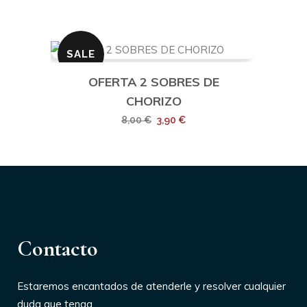
SALE
OFERTA 2 SOBRES DE
CHORIZO
El
El
8,00
€
3,90
€
precio
precio
original
actual
era:
es:
8,00 €.
3,90 €.
Contacto
Estaremos encantados de atenderle y resolver cualquier
duda que tenga.