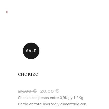
SALE
CHORIZO
23,00
€
20,00
€
El
El
precio
precio
Chorizo con pesos entre 0,9Kg y 1,2Kg.
original
actual
Cerdo en total libertad y alimentado con