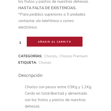
era:
es:
los frutos y pastos de nuestras dehesas.
23,00 €.
20,00 €.
HASTA FALTA DE EXISTENCIAS.
*Para pedidos superiores a 5 unidades
contactar vía telefónica o correo
electrónico.
Chorizo
AÑADIR AL CARRITO
cantidad
CATEGORÍAS:
Chorizo
,
Chorizo Premium
ETIQUETA:
Chorizo
Descripción
Chorizo con pesos entre 0,9Kg y 1,2Kg.
Cerdo en total libertad y alimentado
con los frutos y pastos de nuestras
dehesas.